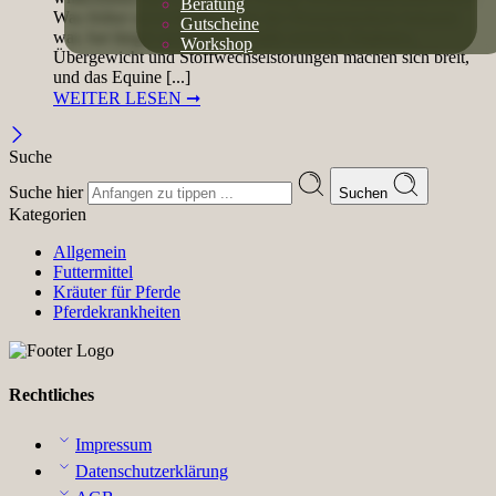
Beratung
Was früher ausschließlich aus der Humanmedizin bekannt
Gutscheine
war, hat längst auch unsere Ställe erreicht: Diabetes,
Workshop
Übergewicht und Stoffwechselstörungen machen sich breit,
und das Equine [...]
WEITER LESEN ➞
Suche
Suche hier
Suchen
Kategorien
Allgemein
Futtermittel
Kräuter für Pferde
Pferdekrankheiten
Rechtliches
Impressum
Datenschutzerklärung