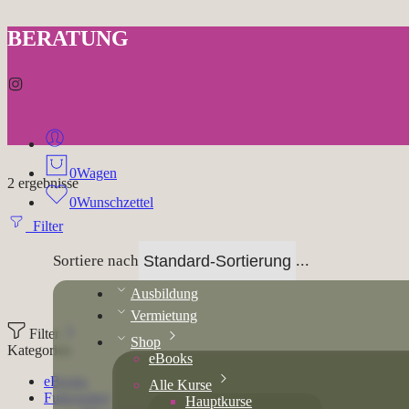
BERATUNG
0
Wagen
2 ergebnisse
0
Wunschzettel
Filter
...
Sortiere nach
Ausbildung
Vermietung
Filter
Shop
Kategorien
eBooks
eBooks
Alle Kurse
Futtermittel
Hauptkurse