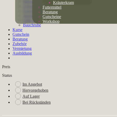
Mineralquelle
Kräuterkram
Gelenkeschmiere
Futtermittel
Gelenkflutsch
Beratung
Atemkraft
Gutscheine
Chill mal
Workshop
Bauchruhe
Kurse
Gutschein
Beratung
Zubehör
Vermietung
Ausbildung
Preis
Status
Im Angebot
Hervorgehoben
Auf Lager
Bei Rückständen