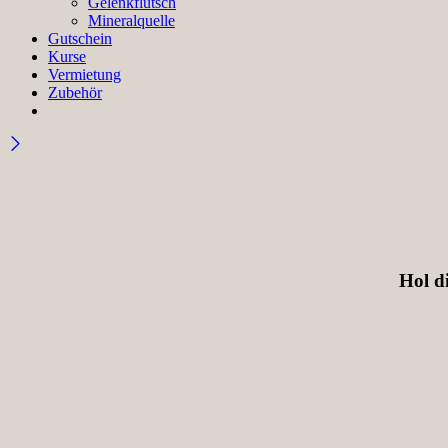
Gelenkflutsch
Mineralquelle
Gutschein
Kurse
Vermietung
Zubehör
Hol di