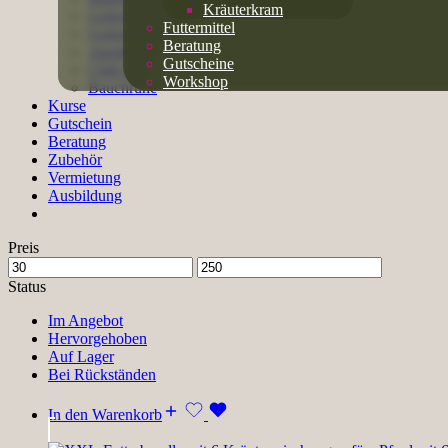
Kräuterkram
Gelenkeschmiere
Futtermittel
Gelenkflutsch
Beratung
Atemkraft
Gutscheine
Chill mal
Workshop
Bauchruhe
Kurse
Gutschein
Beratung
Zubehör
Vermietung
Ausbildung
Preis
Status
Im Angebot
Hervorgehoben
Auf Lager
Bei Rückständen
In den Warenkorb